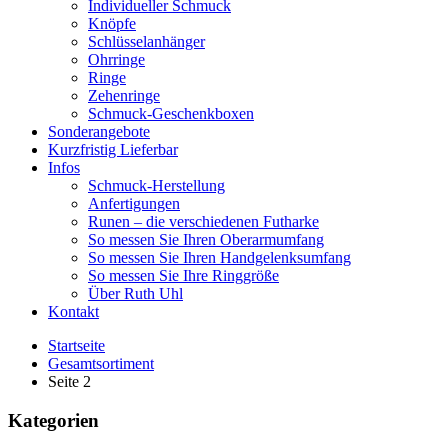
Individueller Schmuck
Knöpfe
Schlüsselanhänger
Ohrringe
Ringe
Zehenringe
Schmuck-Geschenkboxen
Sonderangebote
Kurzfristig Lieferbar
Infos
Schmuck-Herstellung
Anfertigungen
Runen – die verschiedenen Futharke
So messen Sie Ihren Oberarmumfang
So messen Sie Ihren Handgelenksumfang
So messen Sie Ihre Ringgröße
Über Ruth Uhl
Kontakt
Startseite
Gesamtsortiment
Seite 2
Kategorien