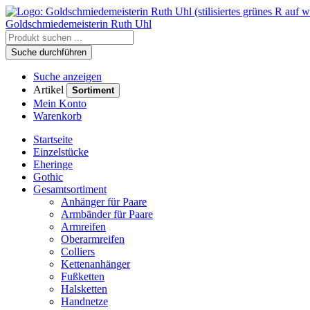
Goldschmiedemeisterin
Ruth Uhl
Suche durchführen
Suche anzeigen
Artikel
Sortiment
Mein Konto
Warenkorb
Startseite
Einzelstücke
Eheringe
Gothic
Gesamtsortiment
Anhänger für Paare
Armbänder für Paare
Armreifen
Oberarmreifen
Colliers
Kettenanhänger
Fußketten
Halsketten
Handnetze