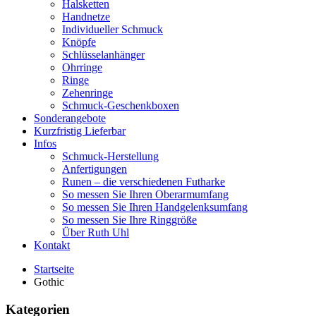
Halsketten
Handnetze
Individueller Schmuck
Knöpfe
Schlüsselanhänger
Ohrringe
Ringe
Zehenringe
Schmuck-Geschenkboxen
Sonderangebote
Kurzfristig Lieferbar
Infos
Schmuck-Herstellung
Anfertigungen
Runen – die verschiedenen Futharke
So messen Sie Ihren Oberarmumfang
So messen Sie Ihren Handgelenksumfang
So messen Sie Ihre Ringgröße
Über Ruth Uhl
Kontakt
Startseite
Gothic
Kategorien