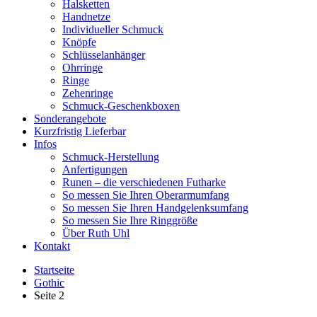
Halsketten
Handnetze
Individueller Schmuck
Knöpfe
Schlüsselanhänger
Ohrringe
Ringe
Zehenringe
Schmuck-Geschenkboxen
Sonderangebote
Kurzfristig Lieferbar
Infos
Schmuck-Herstellung
Anfertigungen
Runen – die verschiedenen Futharke
So messen Sie Ihren Oberarmumfang
So messen Sie Ihren Handgelenksumfang
So messen Sie Ihre Ringgröße
Über Ruth Uhl
Kontakt
Startseite
Gothic
Seite 2