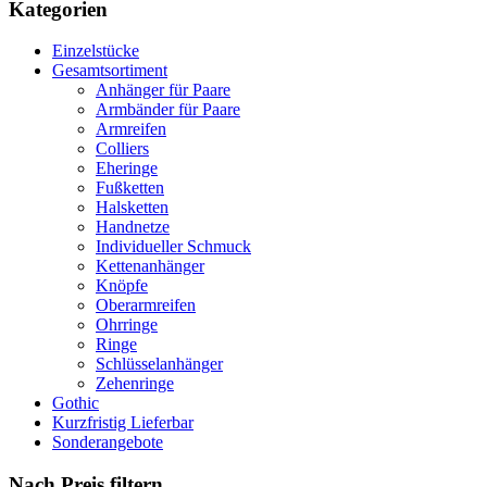
Kategorien
Einzelstücke
Gesamtsortiment
Anhänger für Paare
Armbänder für Paare
Armreifen
Colliers
Eheringe
Fußketten
Halsketten
Handnetze
Individueller Schmuck
Kettenanhänger
Knöpfe
Oberarmreifen
Ohrringe
Ringe
Schlüsselanhänger
Zehenringe
Gothic
Kurzfristig Lieferbar
Sonderangebote
Nach Preis filtern