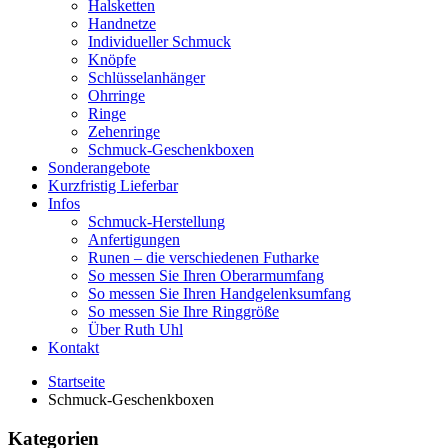
Halsketten
Handnetze
Individueller Schmuck
Knöpfe
Schlüsselanhänger
Ohrringe
Ringe
Zehenringe
Schmuck-Geschenkboxen
Sonderangebote
Kurzfristig Lieferbar
Infos
Schmuck-Herstellung
Anfertigungen
Runen – die verschiedenen Futharke
So messen Sie Ihren Oberarmumfang
So messen Sie Ihren Handgelenksumfang
So messen Sie Ihre Ringgröße
Über Ruth Uhl
Kontakt
Startseite
Schmuck-Geschenkboxen
Kategorien