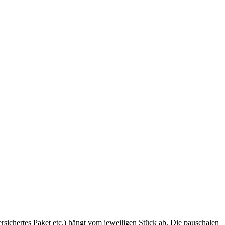
sichertes Paket etc.) hängt vom jeweiligen Stück ab. Die pauschalen