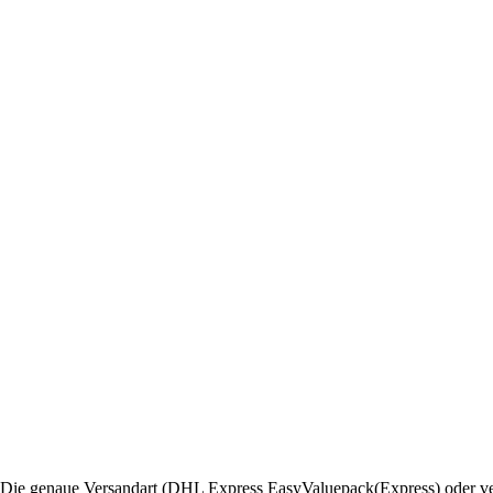
. Die genaue Versandart (DHL Express EasyValuepack(Express) oder ver