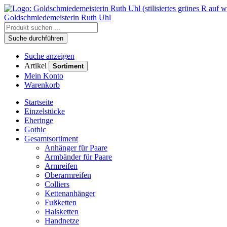
Goldschmiedemeisterin
Ruth Uhl
Suche durchführen
Suche anzeigen
Artikel
Sortiment
Mein Konto
Warenkorb
Startseite
Einzelstücke
Eheringe
Gothic
Gesamtsortiment
Anhänger für Paare
Armbänder für Paare
Armreifen
Oberarmreifen
Colliers
Kettenanhänger
Fußketten
Halsketten
Handnetze