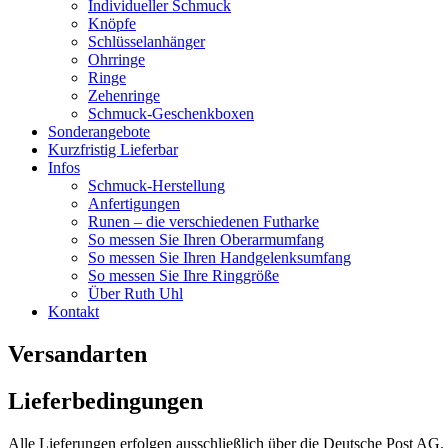
Individueller Schmuck
Knöpfe
Schlüsselanhänger
Ohrringe
Ringe
Zehenringe
Schmuck-Geschenkboxen
Sonderangebote
Kurzfristig Lieferbar
Infos
Schmuck-Herstellung
Anfertigungen
Runen – die verschiedenen Futharke
So messen Sie Ihren Oberarmumfang
So messen Sie Ihren Handgelenksumfang
So messen Sie Ihre Ringgröße
Über Ruth Uhl
Kontakt
Versandarten
Lieferbedingungen
Alle Lieferungen erfolgen ausschließlich über die Deutsche Post AG