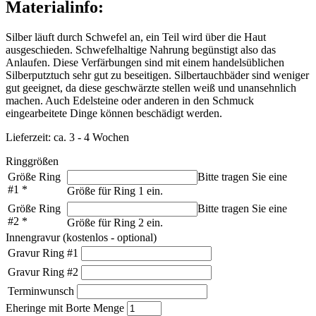
Materialinfo:
Silber läuft durch Schwefel an, ein Teil wird über die Haut
ausgeschieden. Schwefelhaltige Nahrung begünstigt also das
Anlaufen. Diese Verfärbungen sind mit einem handelsüblichen
Silberputztuch sehr gut zu beseitigen. Silbertauchbäder sind weniger
gut geeignet, da diese geschwärzte stellen weiß und unansehnlich
machen. Auch Edelsteine oder anderen in den Schmuck
eingearbeitete Dinge können beschädigt werden.
Lieferzeit: ca. 3 - 4 Wochen
Ringgrößen
Größe Ring
Bitte tragen Sie eine
#1
*
Größe für Ring 1 ein.
Größe Ring
Bitte tragen Sie eine
#2
*
Größe für Ring 2 ein.
Innengravur (kostenlos - optional)
Gravur Ring #1
Gravur Ring #2
Terminwunsch
Eheringe mit Borte Menge