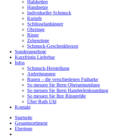
Halsketten
Handnetze
Individueller Schmuck
Knöpfe
Schlüsselanhänger
Ohrringe
Ringe
Zehenringe
Schmuck-Geschenkboxen
Sonderangebote
Kurzfristig Lieferbar
Infos
Schmuck-Herstellung
Anfertigungen
Runen – die verschiedenen Futharke
So messen Sie Ihren Oberarmumfang
So messen Sie Ihren Handgelenksumfang
So messen Sie Ihre Ringgröße
Über Ruth Uhl
Kontakt
Startseite
Gesamtsortiment
Eheringe