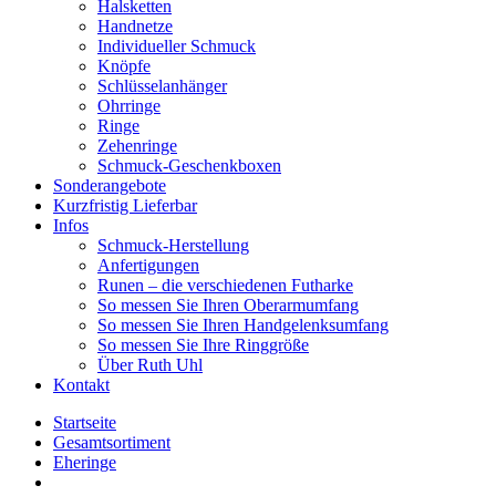
Halsketten
Handnetze
Individueller Schmuck
Knöpfe
Schlüsselanhänger
Ohrringe
Ringe
Zehenringe
Schmuck-Geschenkboxen
Sonderangebote
Kurzfristig Lieferbar
Infos
Schmuck-Herstellung
Anfertigungen
Runen – die verschiedenen Futharke
So messen Sie Ihren Oberarmumfang
So messen Sie Ihren Handgelenksumfang
So messen Sie Ihre Ringgröße
Über Ruth Uhl
Kontakt
Startseite
Gesamtsortiment
Eheringe