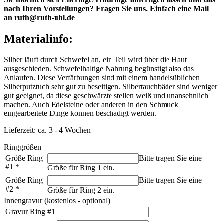
nach Ihren Vorstellungen? Fragen Sie uns. Einfach eine Mail
an ruth@ruth-uhl.de
Materialinfo:
Silber läuft durch Schwefel an, ein Teil wird über die Haut
ausgeschieden. Schwefelhaltige Nahrung begünstigt also das
Anlaufen. Diese Verfärbungen sind mit einem handelsüblichen
Silberputztuch sehr gut zu beseitigen. Silbertauchbäder sind weniger
gut geeignet, da diese geschwärzte stellen weiß und unansehnlich
machen. Auch Edelsteine oder anderen in den Schmuck
eingearbeitete Dinge können beschädigt werden.
Lieferzeit: ca. 3 - 4 Wochen
Ringgrößen
Größe Ring
Bitte tragen Sie eine
#1
*
Größe für Ring 1 ein.
Größe Ring
Bitte tragen Sie eine
#2
*
Größe für Ring 2 ein.
Innengravur (kostenlos - optional)
Gravur Ring #1