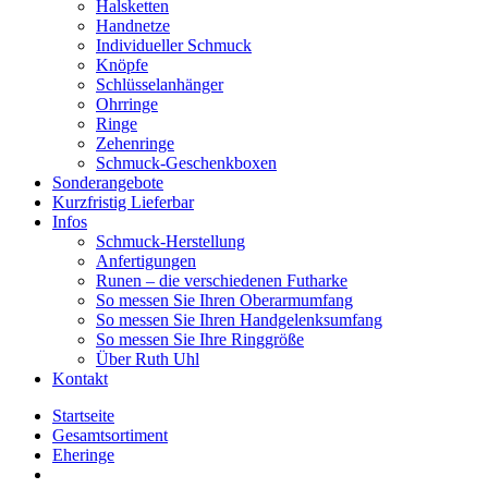
Halsketten
Handnetze
Individueller Schmuck
Knöpfe
Schlüsselanhänger
Ohrringe
Ringe
Zehenringe
Schmuck-Geschenkboxen
Sonderangebote
Kurzfristig Lieferbar
Infos
Schmuck-Herstellung
Anfertigungen
Runen – die verschiedenen Futharke
So messen Sie Ihren Oberarmumfang
So messen Sie Ihren Handgelenksumfang
So messen Sie Ihre Ringgröße
Über Ruth Uhl
Kontakt
Startseite
Gesamtsortiment
Eheringe