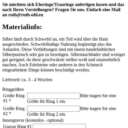
Sie möchten sich Eheringe/Trauringe anfertigen lassen und das
nach Ihren Vorstellungen? Fragen Sie uns. Einfach eine Mail
an ruth@ruth-uhl.eu
Materialinfo:
Silber läuft durch Schwefel an, ein Teil wird über die Haut
ausgeschieden. Schwefelhaltige Nahrung begünstigt also das
Anlaufen. Diese Verfärbungen sind mit einem handelsüblichen
Silberputztuch sehr gut zu beseitigen. Silbertauchbäder sind weniger
gut geeignet, da diese geschwärzte stellen weiß und unansehnlich
machen. Auch Edelsteine oder anderen in den Schmuck
eingearbeitete Dinge können beschädigt werden.
Lieferzeit: ca. 3 - 4 Wochen
Ringgrößen
Größe Ring
Bitte tragen Sie eine
#1
*
Größe für Ring 1 ein.
Größe Ring
Bitte tragen Sie eine
#2
*
Größe für Ring 2 ein.
Innengravur (kostenlos - optional)
Gravur Ring #1