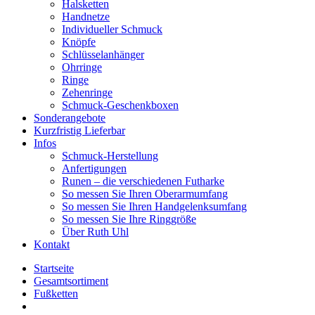
Halsketten
Handnetze
Individueller Schmuck
Knöpfe
Schlüsselanhänger
Ohrringe
Ringe
Zehenringe
Schmuck-Geschenkboxen
Sonderangebote
Kurzfristig Lieferbar
Infos
Schmuck-Herstellung
Anfertigungen
Runen – die verschiedenen Futharke
So messen Sie Ihren Oberarmumfang
So messen Sie Ihren Handgelenksumfang
So messen Sie Ihre Ringgröße
Über Ruth Uhl
Kontakt
Startseite
Gesamtsortiment
Fußketten