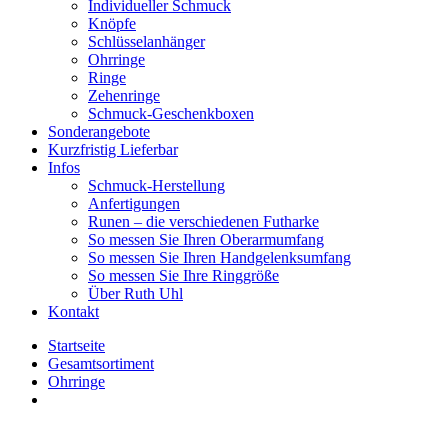
Individueller Schmuck
Knöpfe
Schlüsselanhänger
Ohrringe
Ringe
Zehenringe
Schmuck-Geschenkboxen
Sonderangebote
Kurzfristig Lieferbar
Infos
Schmuck-Herstellung
Anfertigungen
Runen – die verschiedenen Futharke
So messen Sie Ihren Oberarmumfang
So messen Sie Ihren Handgelenksumfang
So messen Sie Ihre Ringgröße
Über Ruth Uhl
Kontakt
Startseite
Gesamtsortiment
Ohrringe