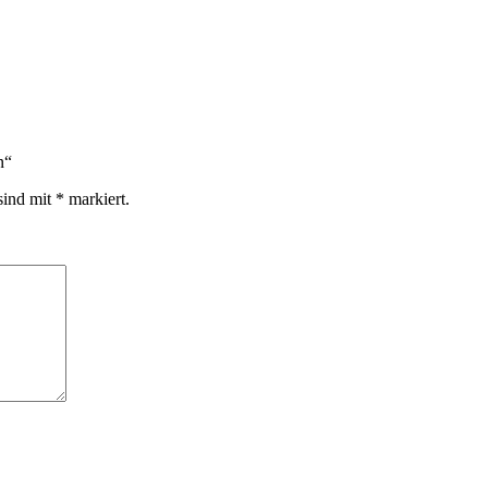
n“
sind mit
*
markiert.