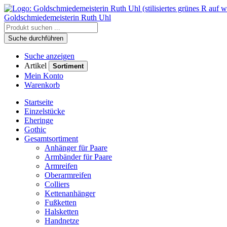
Goldschmiedemeisterin
Ruth Uhl
Suche durchführen
Suche anzeigen
Artikel
Sortiment
Mein Konto
Warenkorb
Startseite
Einzelstücke
Eheringe
Gothic
Gesamtsortiment
Anhänger für Paare
Armbänder für Paare
Armreifen
Oberarmreifen
Colliers
Kettenanhänger
Fußketten
Halsketten
Handnetze