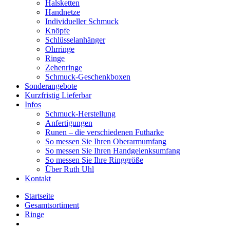
Halsketten
Handnetze
Individueller Schmuck
Knöpfe
Schlüsselanhänger
Ohrringe
Ringe
Zehenringe
Schmuck-Geschenkboxen
Sonderangebote
Kurzfristig Lieferbar
Infos
Schmuck-Herstellung
Anfertigungen
Runen – die verschiedenen Futharke
So messen Sie Ihren Oberarmumfang
So messen Sie Ihren Handgelenksumfang
So messen Sie Ihre Ringgröße
Über Ruth Uhl
Kontakt
Startseite
Gesamtsortiment
Ringe