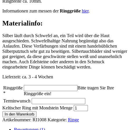
Ringbreite ca. 10mm.
Informationen zum messen der
Ringgröße
hier
.
Materialinfo:
Silber läuft durch Schwefel an, ein Teil wird über die Haut
ausgeschieden. Schwefelhaltige Nahrung begünstigt also das
Anlaufen. Diese Verfärbungen sind mit einem handelsüblichen
Silberputztuch sehr gut zu beseitigen. Silbertauchbäder sind weniger
gut geeignet, da diese geschwärzte stellen weiß und unansehnlich
machen. Auch Edelsteine oder anderen in den Schmuck
eingearbeitete Dinge können beschädigt werden.
Lieferzeit: ca. 3 - 4 Wochen
Ringgröße
Bitte tragen Sie Ihre
*
Ringgröße ein!
Terminwunsch
Keltischer Ring mit Mondstein Menge
In den Warenkorb
Artikelnummer:
RI1008
Kategorie:
Ringe
Bewertungen (1)