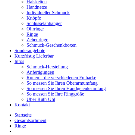
Halsketten
Handnetze
Individueller Schmuck
Knöpfe
Schlüsselanhänger
Ohrringe
Ringe
Zehenringe
Schmuck-Geschenkboxen
Sonderangebote
Kurzfristig Lieferbar
Infos
Schmuck-Herstellung
Anfertigungen
Runen – die verschiedenen Futharke
So messen Sie Ihren Oberarmumfang
So messen Sie Ihren Handgelenksumfang
So messen Sie Ihre Ringgröße
Über Ruth Uhl
Kontakt
Startseite
Gesamtsortiment
Ringe