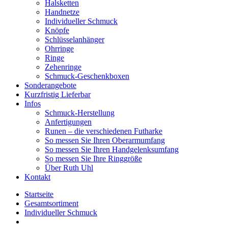
Halsketten
Handnetze
Individueller Schmuck
Knöpfe
Schlüsselanhänger
Ohrringe
Ringe
Zehenringe
Schmuck-Geschenkboxen
Sonderangebote
Kurzfristig Lieferbar
Infos
Schmuck-Herstellung
Anfertigungen
Runen – die verschiedenen Futharke
So messen Sie Ihren Oberarmumfang
So messen Sie Ihren Handgelenksumfang
So messen Sie Ihre Ringgröße
Über Ruth Uhl
Kontakt
Startseite
Gesamtsortiment
Individueller Schmuck