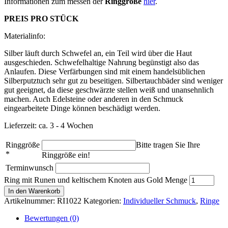
Informationen zum messen der
Ringgröße
hier
.
PREIS PRO STÜCK
Materialinfo:
Silber läuft durch Schwefel an, ein Teil wird über die Haut
ausgeschieden. Schwefelhaltige Nahrung begünstigt also das
Anlaufen. Diese Verfärbungen sind mit einem handelsüblichen
Silberputztuch sehr gut zu beseitigen. Silbertauchbäder sind weniger
gut geeignet, da diese geschwärzte stellen weiß und unansehnlich
machen. Auch Edelsteine oder anderen in den Schmuck
eingearbeitete Dinge können beschädigt werden.
Lieferzeit: ca. 3 - 4 Wochen
Ringgröße
Bitte tragen Sie Ihre
*
Ringgröße ein!
Terminwunsch
Ring mit Runen und keltischem Knoten aus Gold Menge
In den Warenkorb
Artikelnummer:
RI1022
Kategorien:
Individueller Schmuck
,
Ringe
Bewertungen (0)