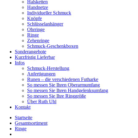
Halsketten
Handnetze
Individueller Schmuck
Knöpfe
Schlüsselanhänger
Ohrringe
Ringe
Zehenringe
Schmuck-Geschenkboxen
Sonderangebote
Kurzfristig Lieferbar
Infos
Schmuck-Herstellung
Anfertigungen
Runen – die verschiedenen Futharke
So messen Sie Ihren Oberarmumfang
So messen Sie Ihren Handgelenksumfang
So messen Sie Ihre Ringgröße
Über Ruth Uhl
Kontakt
Startseite
Gesamtsortiment
Ringe