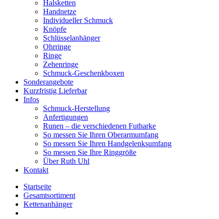
Halsketten
Handnetze
Individueller Schmuck
Knöpfe
Schlüsselanhänger
Ohrringe
Ringe
Zehenringe
Schmuck-Geschenkboxen
Sonderangebote
Kurzfristig Lieferbar
Infos
Schmuck-Herstellung
Anfertigungen
Runen – die verschiedenen Futharke
So messen Sie Ihren Oberarmumfang
So messen Sie Ihren Handgelenksumfang
So messen Sie Ihre Ringgröße
Über Ruth Uhl
Kontakt
Startseite
Gesamtsortiment
Kettenanhänger