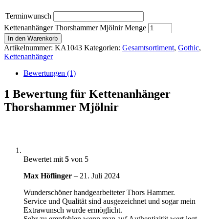
Terminwunsch
Kettenanhänger Thorshammer Mjölnir Menge
In den Warenkorb
Artikelnummer:
KA1043
Kategorien:
Gesamtsortiment
,
Gothic
,
Kettenanhänger
Bewertungen (1)
1 Bewertung für
Kettenanhänger
Thorshammer Mjölnir
Bewertet mit
5
von 5
Max Höflinger
–
21. Juli 2024
Wunderschöner handgearbeiteter Thors Hammer.
Service und Qualität sind ausgezeichnet und sogar mein
Extrawunsch wurde ermöglicht.
Sehr zu empfehlen wenn man auf Authentizität wert legt.