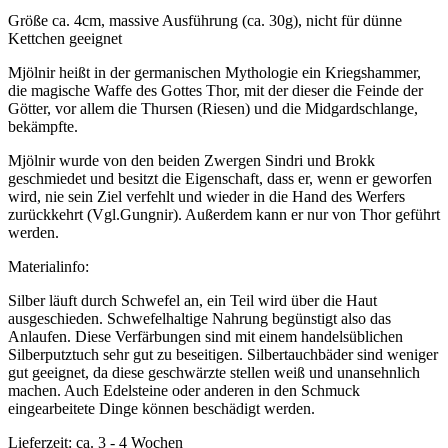
Größe ca. 4cm, massive Ausführung (ca. 30g), nicht für dünne
Kettchen geeignet
Mjölnir heißt in der germanischen Mythologie ein Kriegshammer,
die magische Waffe des Gottes Thor, mit der dieser die Feinde der
Götter, vor allem die
Thursen
(Riesen) und die Midgardschlange,
bekämpfte.
Mjölnir wurde von den beiden Zwergen Sindri und Brokk
geschmiedet und besitzt die Eigenschaft, dass er, wenn er geworfen
wird, nie sein Ziel verfehlt und wieder in die Hand des Werfers
zurückkehrt (Vgl.Gungnir). Außerdem kann er nur von Thor geführt
werden.
Materialinfo:
Silber läuft durch Schwefel an, ein Teil wird über die Haut
ausgeschieden. Schwefelhaltige Nahrung begünstigt also das
Anlaufen. Diese Verfärbungen sind mit einem handelsüblichen
Silberputztuch sehr gut zu beseitigen. Silbertauchbäder sind weniger
gut geeignet, da diese geschwärzte stellen weiß und unansehnlich
machen. Auch Edelsteine oder anderen in den Schmuck
eingearbeitete Dinge können beschädigt werden.
Lieferzeit: ca. 3 - 4 Wochen